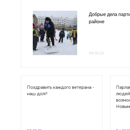
Добрые дела парт
районе
03.02.22
Поздравить каждого ветерана -
Парла
наш долг!
людей
возмо
Новым