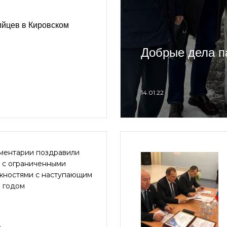
ийцев в Кировском
Добрые дела п
14.01.22
ментарии поздравили
 с ограниченными
жностями с наступающим
 годом