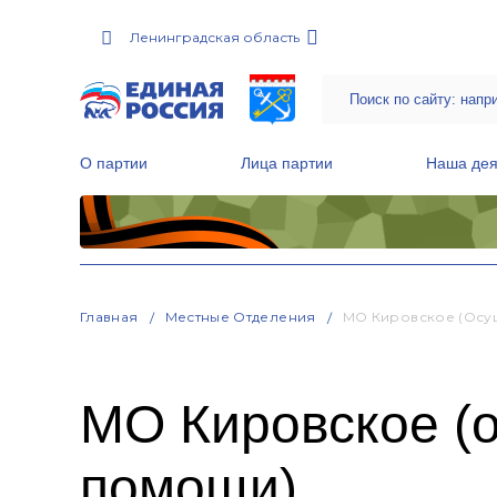
Ленинградская область
О партии
Лица партии
Наша дея
Местные общественные приемные Партии
Руководитель Региональной обще
Народная программа «Единой России»
Главная
Местные Отделения
МО Кировское (осу
МО Кировское (
помощи)