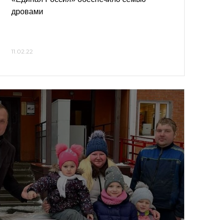
дровами
11.02.22