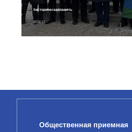
#историческаяпамять
29.11.21
Общественная приемная