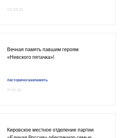
02.03.22
Вечная память павшим героям
«Невского пятачка»!
#историческаяпамять
17.02.22
Кировское местное отделение партии
«Единая Россия» обеспечило семью