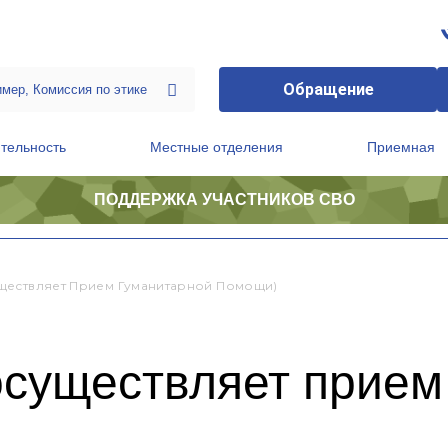
Обращение
тельность
Местные отделения
Приемная
ПОДДЕРЖКА УЧАСТНИКОВ СВО
ственной приемной Председателя Партии
Президиум регионального политического совета
ществляет Прием Гуманитарной Помощи)
осуществляет прием