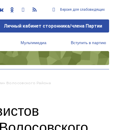
Версия для слабовидящих
Личный кабинет сторонника/члена Партии
Мультимедиа
Вступить в партию
Региональный исполнительный комитет
сии» Волосовского Района
вистов
Волосовского