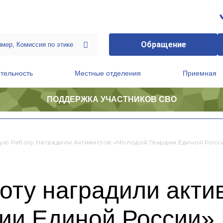
Обращение
тельность
Местные отделения
Приемная
ПОДДЕРЖКА УЧАСТНИКОВ СВО
ственной приемной Председателя Партии
Президиум регионального политического совета
ную Работу Наградили Активистов «Молодой Гвардии Единой Рос
оту наградили акти
ии Единой России» 