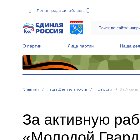
Ленинградская область
О партии
Лица партии
Наша дея
Местные общественные приемные Партии
Руководитель Региональной обще
Народная программа «Единой России»
Главная
Наша Деятельность
Новости
За Актив
За активную раб
«Молодой Гвард