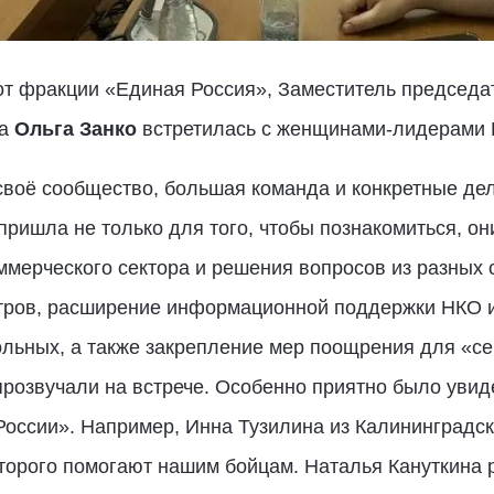
от фракции «Единая Россия», Заместитель председа
ва
Ольга Занко
встретилась с женщинами-лидерами 
своё сообщество, большая команда и конкретные де
пришла не только для того, чтобы познакомиться, о
ммерческого сектора и решения вопросов из разных
ров, расширение информационной поддержки НКО и 
ольных, а также закрепление мер поощрения для «се
прозвучали на встрече. Особенно приятно было уви
России». Например, Инна Тузилина из Калининградс
оторого помогают нашим бойцам. Наталья Кануткина 