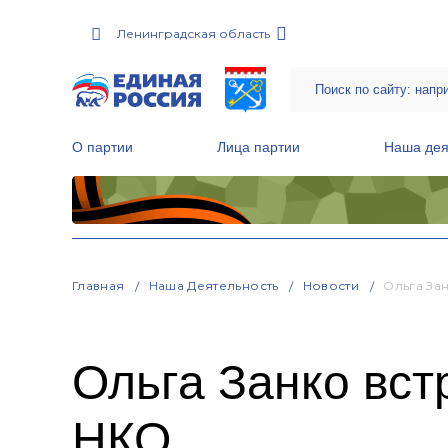
Ленинградская область
О партии
Лица партии
Наша дея
Местные общественные приемные Партии
Руководитель Региональной обще
Народная программа «Единой России»
Главная
Наша Деятельность
Новости
Ольга За
Ольга Занко вс
НКО