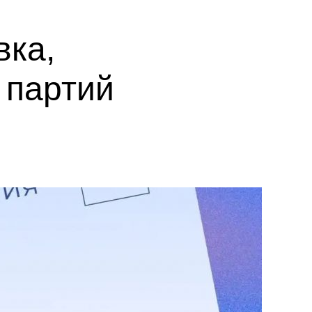
вка,
 партий