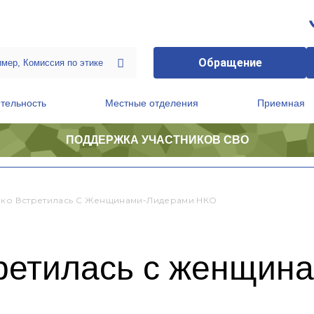
Обращение
тельность
Местные отделения
Приемная
ПОДДЕРЖКА УЧАСТНИКОВ СВО
ственной приемной Председателя Партии
Президиум регионального политического совета
нко Встретилась С Женщинами-Лидерами НКО
третилась с женщин