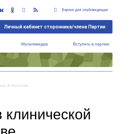
Версия для слабовидящих
Личный кабинет сторонника/члена Партии
Мультимедиа
Вступить в партию
Региональный исполнительный комитет
на» В Волхове
 клинической
ве