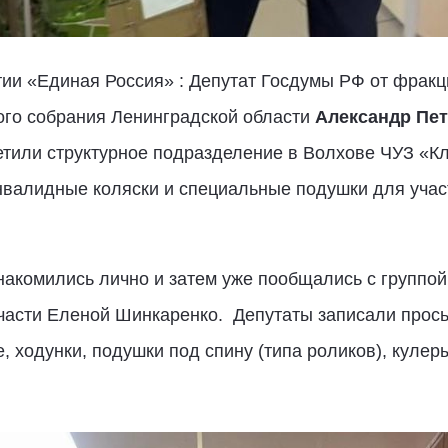
ртии «Единая Россия» : Депутат Госдумы РФ от фрак
ого собрания Ленинградской области
Александр Пет
етили структурное подразделение в Волхове ЧУЗ «К
нвалидные коляски и специальные подушки для уча
накомились лично и затем уже пообщались с группой
 части Еленой Шинкаренко. Депутаты записали прос
, ходунки, подушки под спину (типа роликов), кулер