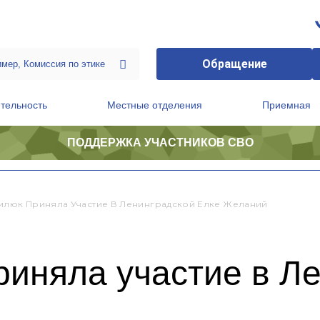
Обращение
тельность
Местные отделения
Приемная
ПОДДЕРЖКА УЧАСТНИКОВ СВО
ственной приемной Председателя Партии
Президиум регионального политического совета
илюк Приняла Участие В Ленинградской Елке Желаний
риняла участие в Л