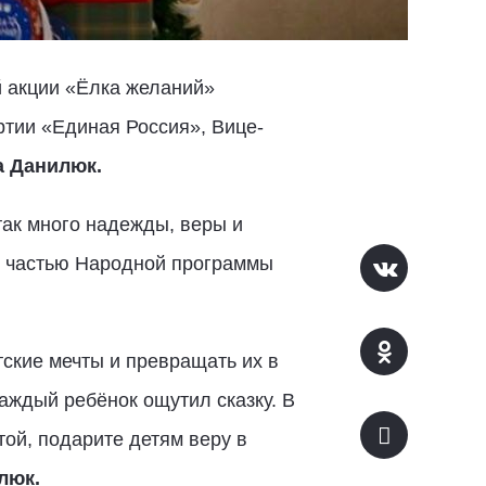
й акции «Ёлка желаний»
ртии «Единая Россия», Вице-
а Данилюк.
так много надежды, веры и
ой частью Народной программы
ские мечты и превращать их в
аждый ребёнок ощутил сказку. В
той, подарите детям веру в
люк.