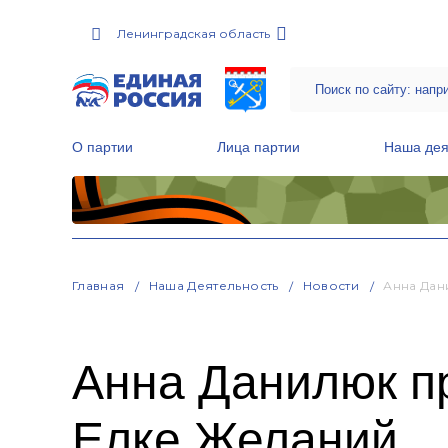
Ленинградская область
О партии
Лица партии
Наша дея
Местные общественные приемные Партии
Руководитель Региональной обще
Народная программа «Единой России»
Главная
Наша Деятельность
Новости
Анна Дан
Анна Данилюк п
Елке Желаний